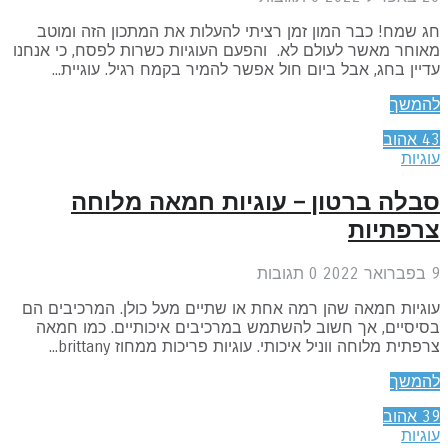
 שמח! כבר המון זמן רציתי להעלות את המתכון הזה ומוטב
וחר מאשר לעולם לא. והפעם העוגיות כשרות לפסח, כי אנחנו
יין בחג, אבל ביום חול אפשר להמיר בקמח רגיל. עוגיית...
המשך
4
אהוב
גיות
בלה ברטון – עוגיות חמאה מלוחה
רפתיות
2
0
תגובות
גיות חמאה שהן רמה אחת או שתיים מעל כולן. המרכיבים הם
יסיים, אך חשוב להשתמש במרכיבים איכותיים. כמו חמאה
פתית מלוחה ווניל איכותי. עוגיות פריכות ממחוז brittany...
המשך
3
אהוב
גיות