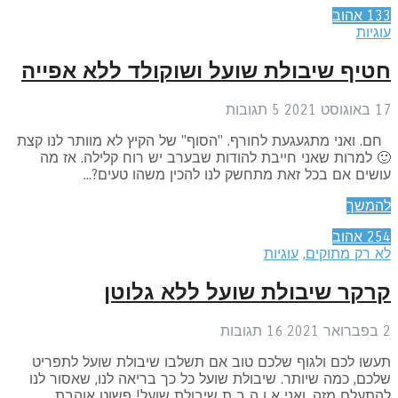
13
אהוב
גיות
טיף שיבולת שועל ושוקולד ללא אפייה
וסט 2021
5
תגובות
. ואני מתגעגעת לחורף. "הסוף" של הקיץ לא מוותר לנו קצת
 למרות שאני חייבת להודות שבערב יש רוח קלילה. אז מה
שים אם בכל זאת מתחשק לנו להכין משהו טעים?...
המשך
25
אהוב
א רק מתוקים
,
עוגיות
רקר שיבולת שועל ללא גלוטן
2
16
תגובות
שו לכם ולגוף שלכם טוב אם תשלבו שיבולת שועל לתפריט
כם, כמה שיותר. שיבולת שועל כל כך בריאה לנו, שאסור לנו
תעלם מזה. ואני א ו ה ב ת שיבולת שועל! פשוט אוהבת.