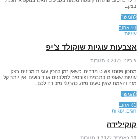
לדים וטוב שתהיה קופסה מלאה בגביעים האלו במקפיא. הכנתי
ק...
המשך
9
אהוב
גיות
צבעות עוגיות שוקולד צ'יפ
2
3
תגובות
כון פטנט פשוט מדהים. כשאין זמן להכין עוגיות מכינים בצק
גיות שאופים בתבנית ופורסים למלבנים או ריבועים. אין יותר קל
ה והאמת שאין טעים מזה. כהרגלי מזכירה לכם...
המשך
6
אהוב
גים
,
עוגיות
וקילידה
יל 2022
0
תגובות