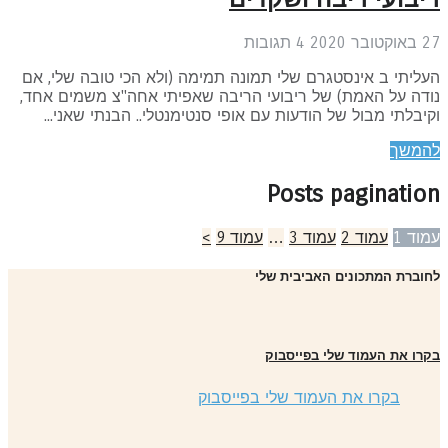
ובר 2020
4
תגובות
ליתי ב אינסטגרם שלי תמונה תמימה (ולא הכי טובה שלי, אם
דה על האמת) של ריבועי הריבה שאפיתי אחה"צ משמים אחד,
יבלתי מבול של הודעות עם אופי סנטימנטלי.. הבנתי שאני...
המשך
Posts paginatio
מוד
1
עמוד
2
עמוד
3
…
עמוד
9
>
וברת המתכונים האביבית שלי
רו את העמוד שלי בפייסבוק
בקרו את העמוד שלי בפייסבוק