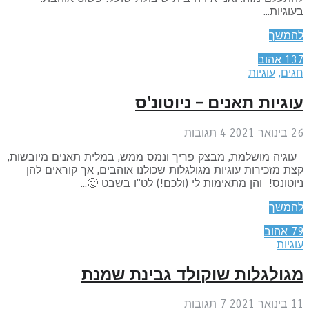
וגיות...
המשך
13
אהוב
גים
,
עוגיות
וגיות תאנים – ניוטונ'ס
אר 2021
4
תגובות
גיה מושלמת, מבצק פריך ונמס ממש, במלית תאנים מיובשות,
ת מזכירות עוגיות מגולגלות שכולנו אוהבים, אך קוראים להן
וטונס! והן מתאימות לי (ולכם!) לט"ו בשבט 🙂...
המשך
7
אהוב
גיות
גולגלות שוקולד גבינת שמנת
אר 2021
7
תגובות