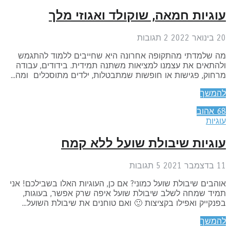
וגיות חמאה, שוקולד ואגוזי מלך
אר 2022
2
תגובות
ה שלמדתי מהתקופה אחרונה היא שחייבים ללמוד להתגמש
התאים את עצמנו למציאות משתנה תמידית. בידודים, עבודה
חוק, פגישות או חופשות שמתבטלות, ילדים מתוסכלים ומה...
המשך
6
אהוב
גיות
וגיות שיבולת שועל ללא קמח
בר 2021
5
תגובות
הבים שיבולת שועל כמוני? אם כן, העוגיות האלו בשבילכם! אני
מיד שמחה לשלב שיבולת שועל איפה שרק אפשר, בעוגות,
נקייק ואפילו בקציצות 🙂 ואם טוחנים את שיבולת השועל...
המשך