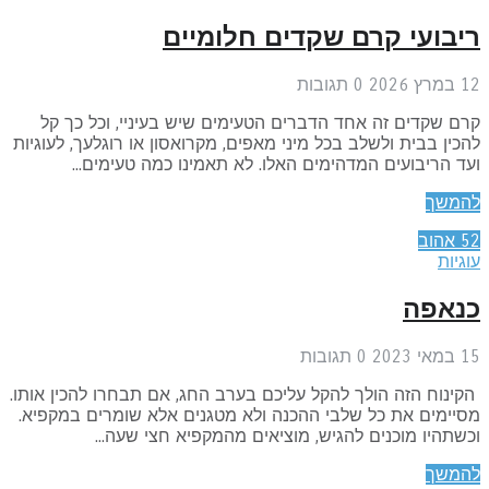
יבועי קרם שקדים חלומיים
ץ 2026
0
תגובות
ם שקדים זה אחד הדברים הטעימים שיש בעיניי, וכל כך קל
כין בבית ולשלב בכל מיני מאפים, מקרואסון או רוגלעך, לעוגיות
ד הריבועים המדהימים האלו. לא תאמינו כמה טעימים...
המשך
5
אהוב
גיות
נאפה
י 2023
0
תגובות
ינוח הזה הולך להקל עליכם בערב החג, אם תבחרו להכין אותו.
יימים את כל שלבי ההכנה ולא מטגנים אלא שומרים במקפיא.
שתהיו מוכנים להגיש, מוציאים מהמקפיא חצי שעה...
המשך