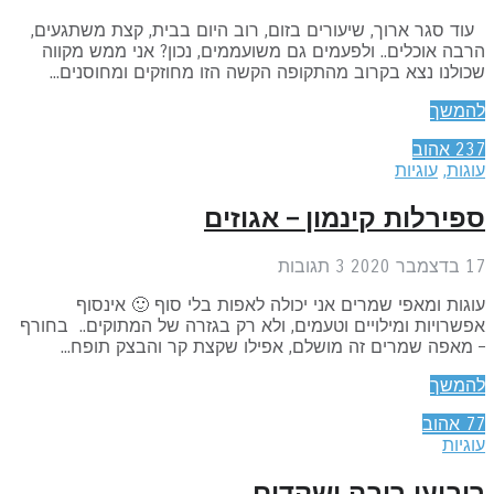
ד סגר ארוך, שיעורים בזום, רוב היום בבית, קצת משתגעים,
בה אוכלים.. ולפעמים גם משועממים, נכון? אני ממש מקווה
ולנו נצא בקרוב מהתקופה הקשה הזו מחוזקים ומחוסנים...
המשך
23
אהוב
גות
,
עוגיות
פירלות קינמון – אגוזים
בר 2020
3
תגובות
גות ומאפי שמרים אני יכולה לאפות בלי סוף 🙂 אינסוף
שרויות ומילויים וטעמים, ולא רק בגזרה של המתוקים.. בחורף
מאפה שמרים זה מושלם, אפילו שקצת קר והבצק תופח...
המשך
7
אהוב
גיות
יבועי ריבה ושקדים