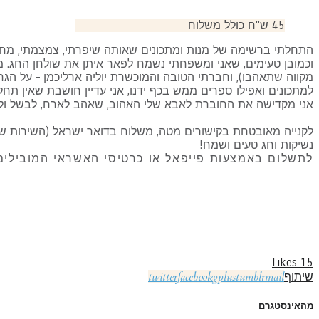
45 ש"ח כולל משלוח
התחלתי ברשימה של מנות ומתכונים שאותה שיפרתי, צמצמתי, מחקת
וכמובן טעימים, שאני ומשפחתי נשמח לפאר איתן את שולחן החג. מנות
מקווה שתאהבו), וחברתי הטובה והמוכשרת יוליה ארליכמן – על הגרפ
למתכונים ואפילו ספרים ממש בכף ידנו, אני עדיין חושבת שאין תח
אני מקדישה את החוברת לאבא שלי האהוב, שאהב לארח, לבשל ולחג
לקנייה מאובטחת בקישורים מטה, משלוח בדואר ישראל (השירות ש
נשיקות וחג טעים ושמח!
לתשלום באמצעות פייפאל או כרטיסי האשראי המובילים, במחיר 45 ש"ח כולל משלוח, ליחצו על 
Likes
15
twitter
facebook
gplus
tumblr
mail
שיתוף
מהאינסטגרם