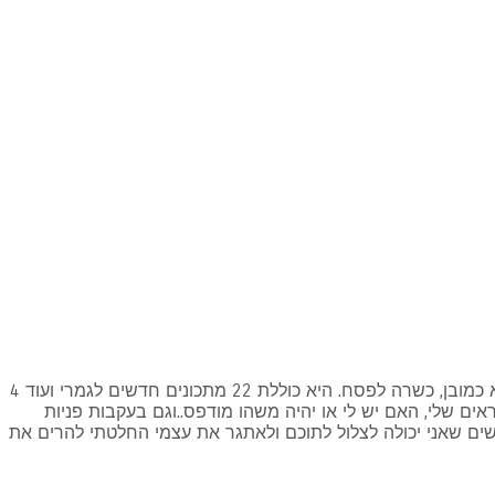
בשעה טובה ומוצלחת ואחרי הרבה התלבטויות ועבודה ממש קשה, הוצאתי לאור חוברת מתכונים לחג (אבל לא רק), שכל כולה שלי והיא כמובן, כשרה לפסח. היא כוללת 22 מתכונים חדשים לגמרי ועוד 4
אים שלי, האם יש לי או יהיה משהו מודפס..וגם בעקבות פניות
שים שאני יכולה לצלול לתוכם ולאתגר את עצמי החלטתי להרים את