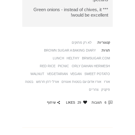
*** Green onions - instead of chives, it
would be excellent!
קטגוריות:
לא רק מתוקים
תגיות:
BROWN SUGAR A BAKING DIARY
LUNCH
HELTHY
BRWSUGAR.COM
RED RICE
PICNIC
ORLY DAHAN HERMESH
WALNUT
VEGETARIAN
VEGAN
SWEET POTATO
אורז
אורז אדום עם בטטות ואגוזים
אורלי דהן חרמש
בטטה
פיקניק
צהריים
שיתוף
6
תגובות
29
LIKES