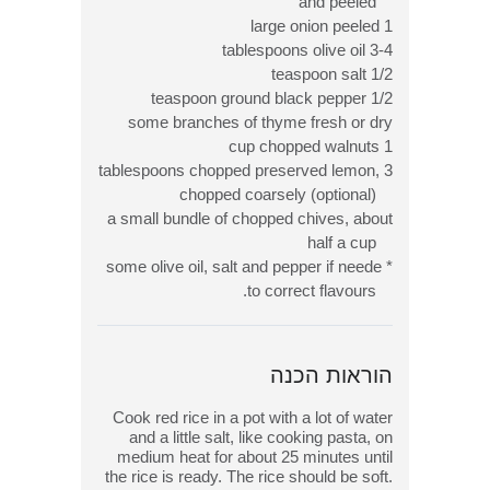
and peeled
1 large onion peeled
3-4 tablespoons olive oil
1/2 teaspoon salt
1/2 teaspoon ground black pepper
some branches of thyme fresh or dry
1 cup chopped walnuts
3 tablespoons chopped preserved lemon,
chopped coarsely (optional)
a small bundle of chopped chives, about
half a cup
* some olive oil, salt and pepper if neede
to correct flavours.
הוראות הכנה
Cook red rice in a pot with a lot of water
and a little salt, like cooking pasta, on
medium heat for about 25 minutes until
the rice is ready. The rice should be soft.