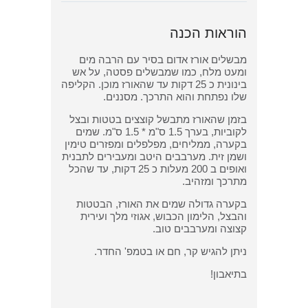
הוראות הכנה
מבשלים אורז אדום בסיר עם הרבה מים
ומעט מלח, כמו שמבשלים פסטה, על אש
בינונית כ 25 דקות עד שהאורז מוכן. הקליפה
שלו נפתחת והוא התרכך. מסננים.
בזמן שהאורז מתבשל קוצצים בטטות ובצל
לקוביות, בערך 1.5 ס"מ * 1.5 ס"מ. שמים
בקערה, ממליחים, מפלפלים ומפזרים טימין
ושמן זית. מערבבים היטב ומעבירים לתבנית
ואופים ב 200 מעלות כ 25 דקות, עד שהכל
מתרכך ומזהיב.
בקערה גדולה שמים את האורז, הבטטות
והבצל, הלימון הכבוש, אגוזי מלך ועירית
קצוצה ומערבבים טוב.
ניתן להגיש קר, חם או בטמפ' החדר.
בתיאבון!