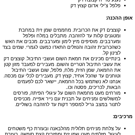
פלפל צ'ילי אדום קצוץ דק
ופן ההכנה:
קוצצים דק את הכרובית. מחממים שמן זית במחבת
ומטגנים קלות עד להזהבה. מתבלים במלח ופלפל
ומערבבים. מוסיפים מיץ לימון ומערבבים. מכבים את האש
כשהכרובית זהובה והנוזלים התאדו כמעט לגמרי. שמים בצד
לצינון קל.
בינתיים מכינים את חמאת השום ועשבי התיבול. קוצצים דק
את עשבי התיבול הטריים והשום. מעבירים למעבד מזון קטן
את החמאה, שמן הזית, מלח, פלפל, שום ועשבי התיבול
וטוחנים עד שהכל אחיד, קצוץ דק. מעבירים לכלי עם מכסה.
אנחנו לא נשתמש בכל החמאה, יישאר לכם לפעמים
הבאות, לכריכים, פסטה וכו..
מורחים מעט מחמאת השום על עיגולי הפיתה, פורסים
למשולשים ומניחים על תבנית עם נייר אפייה. מכניסים
לתנור במצב גריל למספר דקות עד להזהבה בשוליים.
רכיבים:
על צלחת מניחים תלולית מהלבאנה ובעזרת כף משטחים
לעיגול, מזלפים מעט שמן זית ומפזרים קצת סומאק. בעזרת