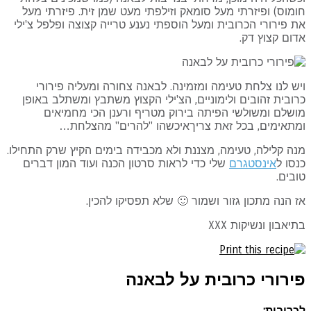
מוס) ופיזרתי מעל סומאק וזילפתי מעט שמן זית. פיזרתי מעל
 פירורי הכרובית ומעל הוספתי נענע טרייה קצוצה ופלפל צ'ילי
ום קצוץ דק.
ש לנו צלחת טעימה ומזמינה. לבאנה צחורה ומעליה פירורי
ובית זהובים ולימוניים, הצ'ילי הקצוץ משתבץ ומשתלב באופן
שלם ומשולשי הפיתה בירוק מטריף ורענן הכי מחמיאים
מתאימים, בכל זאת צריךאיכשהו "להרים" מהצלחת…
ה קלילה, טעימה, מצננת ולא מכבידה בימים הקיץ שרק התחילו.
סו ל
אינסטגרם
שלי כדי לראות סרטון הכנה ועוד המון דברים
בים.
 הנה מתכון גזור ושמור 🙂 שלא תפסיקו להכין.
יאבון ונשיקות XXX
ירורי כרובית על לבאנה
רובית: