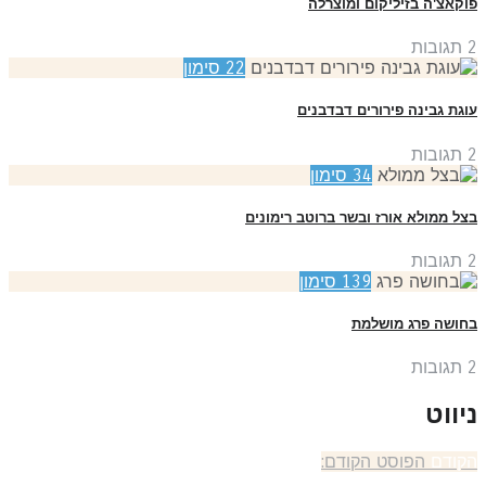
קאצ'ה בזיליקום ומוצרלה
תגובות
22
סימון
גת גבינה פירורים דבדבנים
תגובות
34
סימון
ל ממולא אורז ובשר ברוטב רימונים
תגובות
139
סימון
ושה פרג מושלמת
תגובות
יווט
קודם
הפוסט הקודם: