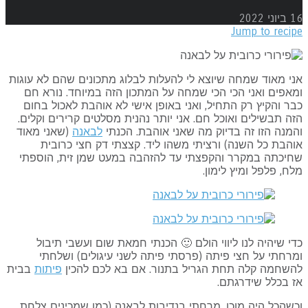
ני 2022
Jump to reci
י מאוד שמחה שיוצא לי להעלות לבלוג מתכונים שהם לא עוגות
אפים ואני הכי הכי שמחה על המתכון הזה במיוחד. נורא חם
ר והקיץ רק התחיל, ואני באופן אישי לא אוהבת לאכול בחום
ה תבשילים ואוכל חם. אני יותר נהנית מסלטים קרירים וקלים.
מנה הזו זה בדיוק מה שאני אוהבת. הכנתי
לבאנה
(שאני מאוד
הבת כל השנה) ורציתי משהו ליד. קצצתי דק חצי כרובית
חיכתה במקרר והקפצתי עד להזהבה במעט שמן זית, הוספתי
ח, פלפל ומיץ לימון.
י שיהיה לנו ליווי הולם 🙂 הכנתי חמאת שום ועשבי תיבול
רחתי על חצי פיתה (פרסתי פיתה לשני עיגולים) ושלחתי
השחמה קלה תחת הגריל בתנור. אם בא לכם להכין
פיתות
בבית
 בכלל שידרגתם.
שהכל היה מוכן, מרחתי בנדיבות לבאנה (כמו שמכינים צלחת