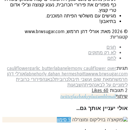
כף מפזרים את פירורי הכרובית, נענע קצוצה וצ'ילי אדום
טרי קצוץ.
מגישים עם משולשי הפיתה המוכנים.
בתיאבון!
ן חרמש, www.brwsugar.com
גוריות:
חגים
לא רק מתוקים
לחם
יות:
lemony cauliflower over
labane
garlic butter
cauliflower
www.brwsugar.co
pitta
orly dahan hermesh
labneh
אורלי דהן
רמש
חמאת שום ועשבי תיבול
כרובית
לבאנה
פירורי כרובית
מוניים על לבאנה
פיתה
שבועות
תגובות
60
Likes
twitter
facebook
gplus
tumblr
mail
יתוף
ולי יעניין אותך גם...
5
סימון