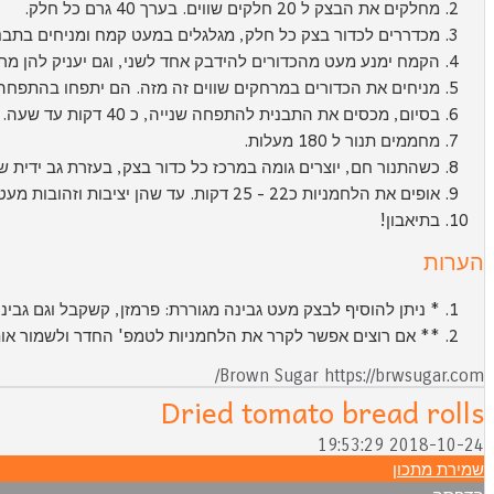
מחלקים את הבצק ל 20 חלקים שווים. בערך 40 גרם כל חלק.
מכדררים לכדור בצק כל חלק, מגלגלים במעט קמח ומניחים בתבנ
הקמח ימנע מעט מהכדורים להידבק אחד לשני, וגם יעניק להן מראה
מניחים את הכדורים במרחקים שווים זה מזה. הם יתפחו בהתפחה 
בסיום, מכסים את התבנית להתפחה שנייה, כ 40 דקות עד שעה.
מחממים תנור ל 180 מעלות.
כשהתנור חם, יוצרים גומה במרכז כל כדור בצק, בעזרת גב ידית ש
אופים את הלחמניות כ22 - 25 דקות. עד שהן יציבות וזהובות מעט.
בתיאבון!
הערות
* ניתן להוסיף לבצק מעט גבינה מגוררת: פרמזן, קשקבל וגם גבינ
** אם רוצים אפשר לקרר את הלחמניות לטמפ' החדר ולשמור או
Brown Sugar https://brwsugar.com/
Dried tomato bread rolls
2018-10-24 19:53:29
שמירת מתכון