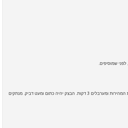
לפני שמוסיפים.
מוסיפים את הקמח, המלח ומחית עגבניות מיובשות. בעזרת וו הלישה מערבלים במהירות נמוכה עד שכל המרכיבים מתאחדים. מגבירים את המהירות ומערבלים 3 דקות. הבצק יהיה כתום ומעט דביק. מנתקים