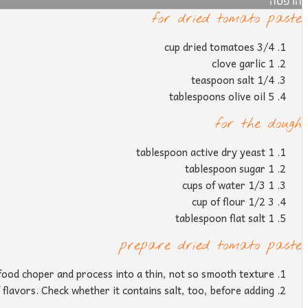
הדפסה
for dried tomato paste
3/4 cup dried tomatoes
1 clove garlic
1/4 teaspoon salt
5 tablespoons olive oil
for the dough
1 tablespoon active dry yeast
1 tablespoon sugar
1 1/3 cups of water
3 1/2 cup of flour
1 tablespoon flat salt
prepare dried tomato paste
l food choper and process into a thin, not so smooth texture.
of flavors. Check whether it contains salt, too, before adding.