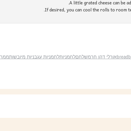
b
bread
אורלי דהן חרמש
לחם
לחמניות
לחמניות עגבניות מיובשות
ממרח