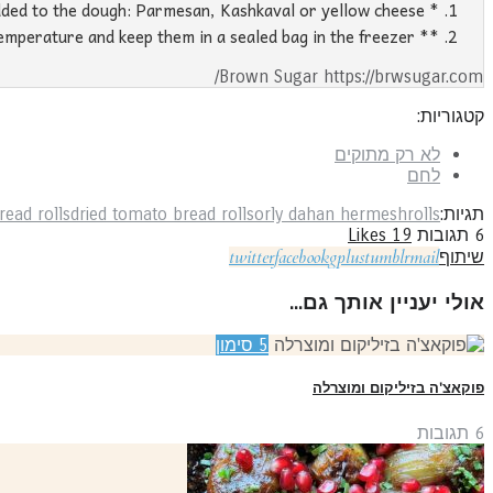
* A little grated cheese can be added to the dough: Parmesan, Kashkaval or yellow cheese.
** If desired, you can cool the rolls to room temperature and keep them in a sealed bag in the freezer.
Brown Sugar https://brwsugar.com/
קטגוריות:
לא רק מתוקים
לחם
תגיות:
rolls
orly dahan hermesh
dried tomato bread rolls
read rolls
6
תגובות
19
Likes
twitter
facebook
gplus
tumblr
mail
שיתוף
אולי יעניין אותך גם...
5
סימון
פוקאצ'ה בזיליקום ומוצרלה
6
תגובות