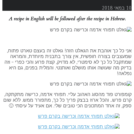
י 2018
.A recipe in English will be followed after the recipe in Hebrew
י כל כך אוהבת את הגאלט הזה! גאלט זה בעצם טארט פתוח,
עצבים בצורה חופשית, אין צורך בתבנית מיוחדת, והמראה
תקבל כל כך לא סימטרי, לא מדויק, קצת פרוע והכי כפרי – וזה
יוק מה שעושה אותו מושלם ואותנטי. והמלית בפנים, גם היא
פלאה!
מפורט פוד מהסוג האהוב עליי. תפוחי אדמה, כרישה מתקתקה,
ם פרש.. והכל ארוז בבצק פריך כל כך, מתפורר ממש. ללא שום
ק, זה אחד המתכונים הכי טובים שלי. אם אעיד על עיסתי 🙂