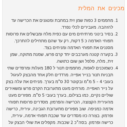
כינים את המלית
מחממים 3 כפות שמן זית במחבת ומטגנים את הכרישה עד
להזהבה. מעבירים לכלי נפרד.
בסיר בינוני מרתיחים מים עם כפית מלח ומבשלים את פרוסות
תפוחי האדמה כ 5 דקות, רק עד שהם מתחילים להתרכך.
מסננים את תפוחי האדמה ומניחים בצד.
בקערה קטנה מערבבים יחד קרם פרש, שמנת מתוקה, שמן
זית, מלח, פלפל ושן שום כתושה.
כשמוכנים לאפות, מחממים תנור ל 180 מעלות ומרפדים שתי
תבניות תנור בנייר אפייה. מרדדים חלק אחד מהבצק לעיגול
בעובי 4 - 5 מ"מ ובקוטר 30 ס"מ בערך. מניחים את עלה בצק
על נייר האפייה. מורחים מעט מתערובת הקרם פרש ומשאירים
שוליים נקיים, כמו בצילום, בערך בעובי 5 ס"מ. מפזרים מעט
מהעירית הקצוצה, הכרישה והפרמזן. מסדרים פרוסות תפוחי
אדמה כמניפה. שוב מפזרים מתערובת הגבינה, עירית, כרישה
ופרמזן. בצורה כזו מסדרים עוד שכבת תפוחי אדמה, עירית,
כרישה ופרמזן. בסה"כ 2 שכבות. מקפלים את שולי הבצק על