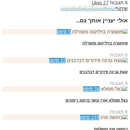
תגובות
27
Likes
twitter
facebook
gplus
tumblr
mail
יתוף
ולי יעניין אותך גם...
5
סימון
קאצ'ה בזיליקום ומוצרלה
תגובות
22
סימון
גת גבינה פירורים דבדבנים
תגובות
34
סימון
ל ממולא אורז ובשר ברוטב רימונים
תגובות
139
סימון
ושה פרג מושלמת