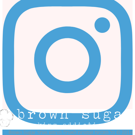
כויות שמורות לאורלי חרמש ואתר Brown Sugar