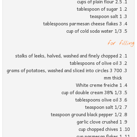
2.5 cups of plain flour
1 tablespoon of sugar
1 teaspoon salt
3 tablespoons parmesan cheese flakes
1/3 cup of cold soda water
for fillin
2 stalks of leeks, halved, washed and finely chopped
3 tablespoons of olive oil
700 grams of potatoes, washed and sliced ​​into circles 3
mm thick
1 White creme freiche
1/3 cup of double cream 38%
3 tablespoons olive oil
1/2 teaspoon salt
1/2 teaspoon ground black pepper
1 garlic clove crushed
1 cup chopped chives
1 cup parmesan flakes