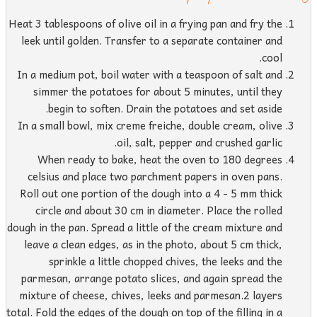
Heat 3 tablespoons of olive oil in a frying pan and fry the
leek until golden. Transfer to a separate container and
cool.
In a medium pot, boil water with a teaspoon of salt and
simmer the potatoes for about 5 minutes, until they
begin to soften. Drain the potatoes and set aside.
In a small bowl, mix creme freiche, double cream, olive
oil, salt, pepper and crushed garlic.
When ready to bake, heat the oven to 180 degrees
celsius and place two parchment papers in oven pans.
Roll out one portion of the dough into a 4 - 5 mm thick
circle and about 30 cm in diameter. Place the rolled
dough in the pan. Spread a little of the cream mixture and
leave a clean edges, as in the photo, about 5 cm thick,
sprinkle a little chopped chives, the leeks and the
parmesan, arrange potato slices, and again spread the
mixture of cheese, chives, leeks and parmesan.2 layers
total. Fold the edges of the dough on top of the filling in a