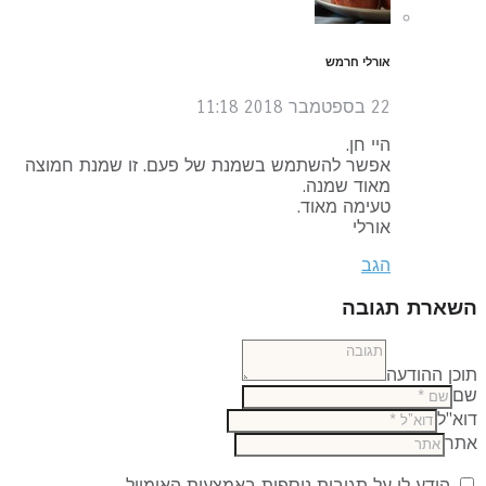
אורלי חרמש
22 בספטמבר 2018
11:18
היי חן.
אפשר להשתמש בשמנת של פעם. זו שמנת חמוצה
מאוד שמנה.
טעימה מאוד.
אורלי
הגב
שארת תגובה
כן ההודעה
ם
א"ל
תר
הודע לי על תגובות נוספות באמצעות האימייל.