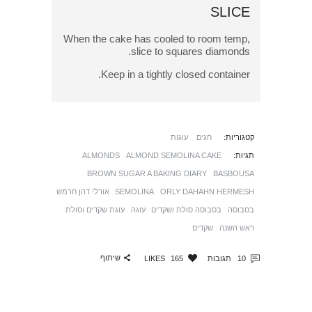
SLICE
When the cake has cooled to room temp,
slice to squares diamonds.
Keep in a tightly closed container.
קטגוריות:
חגים
עוגות
תגיות:
ALMOND SEMOLINA CAKE
ALMONDS
BROWN SUGAR A BAKING DIARY
BASBOUSA
ORLY DAHAHN HERMESH
SEMOLINA
אורלי דהן חרמש
בסבוסה
בסבוסה סולת ושקדים
עוגה
עוגת שקדים וסולת
ראש השנה
שקדים
שיתוף
10
תגובות
165
LIKES