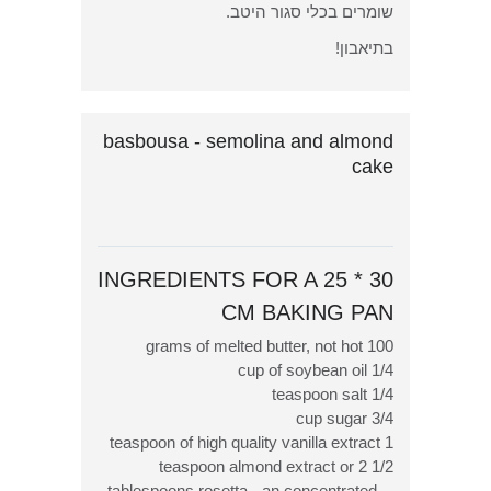
שומרים בכלי סגור היטב.
בתיאבון!
basbousa - semolina and almond
cake
INGREDIENTS FOR A 25 * 30
CM BAKING PAN
100 grams of melted butter, not hot
1/4 cup of soybean oil
1/4 teaspoon salt
3/4 cup sugar
1 teaspoon of high quality vanilla extract
1/2 teaspoon almond extract or 2
tablespoons rosetta - an concentrated