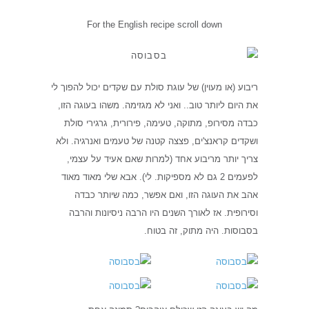
For the English recipe scroll down
ריבוע (או מעוין) של עוגת סולת עם שקדים יכול להפוך לי
את היום ליותר טוב.. ואני לא מגזימה. משהו בעוגה הזו,
כבדה מסירופ, מתוקה, טעימה, פירורית, גרגירי סולת
ושקדים קראנצ'ים, פצצה קטנה של טעמים ואנרגיה. ולא
צריך יותר מריבוע אחד (למרות שאם אעיד על עצמי,
לפעמים 2 גם לא מספיקות. לי). אבא שלי מאוד מאוד
אהב את העוגה הזו, ואם אפשר, כמה שיותר כבדה
וסירופית. אז לאורך השנים היו הרבה ניסיונות והרבה
בסבוסות. היה מתוק, זה בטוח.