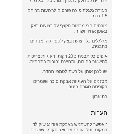
מרדדים כל חלק למלבן בגודל 20 * 30 ס"מ.
בעזרת גלגלת פיצה פורסים לרצועות ברוחב
1.5 ס"מ.
מורחים חצי מכמות הקצף על רצועות בצק
באופן אחיד ושווה.
מגלגלים כל רצועת בצק לספירלה ומניחים
בתבנית.
אופים כל תבנית כ 20 דקות. העוגיות צריכות
להישאר בהירות, ותהיינה זהובות בתחתית.
יש לצנן אותן על רשת לטמפ' החדר.
מסננים על העוגיות אבקת סוכר ושומרים
בקופסה סגורה היטב.
בתיאבון!
הערות
* אפשר להשתמש באבקת פודינג שוקולד
במקום ווניל. או גם וגם ואז יתקבלו שושנים