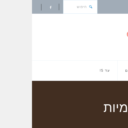
ם
עד 5!
מיות