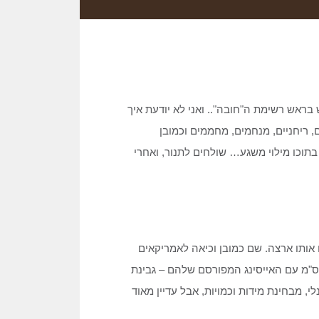
ראש רשימת ה"חובה".. ואני לא יודעת איך
 ריחניים, מנחמים, מחממים וכמובן
בתוכו מילוי משגע… שולחים לתנור, ואחרי
 אותו ארצה. שם כמובן וכיאה לאמריקאים
א מגיע במנה "אישית", ספירלה אחת, בגודל של תבנית בקוטר 20 ס"מ עם האייסינג המפורסם שלהם – גבינת
, מבחינת מידות וכמויות, אבל עדיין מאוד