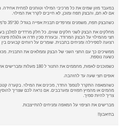
במעבד מזון שמים את כל מרכיבי המילוי וטוחנים למחית אחידה. 
אם לא חם, והבצק תפח ומוכן, לא חייבים לקרר את המילוי.
כשהבצק תפח, משמנים ומרפדים תבנית אפייה בגודל: 30*35 ס"מ או משהו דומה.
רצועה לספירלה ומניחים בתבנית. שומרים על רווחים קבועים בין הספיר
ממשיכים כך עם החצי השני של הבצק וממלאים את התבנית. מכסי
כשעה נוספת.
כשמוכנים לאפות, מחממים את התנור ל 180 מעלות ומברישים את הספירלות בביצה טרופה.
אופים חצי שעה עד להזהבה.
כשהמאפה התקרר לטמפ' החדר, מכינים את המילוי. בקערה קטנה 
מהמים או מהמיץ תפוזים ומערבבים. אם נראה לכם שצריך להוסיף ע
צריך להיות סמיך.
מברישים את הציפוי על המאפה ומניחים להתייצבות.
בתיאבון!!