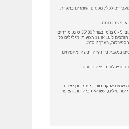
מעבירים לכלי, מכסים ושומרים במקרר.
מחלקים את הבצק לשני חלקים שווים, כל חלק מרדדים למלבן בעובי 5 - 6 מ"מ ובגודל 30*35 ס"מ. מורחים
חצי מהמילוי על הבצק המרודד. ובעזרת סכין חדה או גלגלת פיצה חותכים ל 10 או 11 רצועות. מגלגלים כל
לות, בערך 2 ס"מ.
ם במגבת בד נקייה ויבשה ומתפיחים
שמים אבקת סוכר, קינמון וכף אחת
וד נוזלים, עשו זאת בזהירות. הציפוי