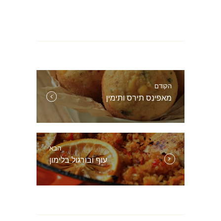
ניווט
הקודם
הפוסט
מאפינס תירס ותימין
הקודם:
הבא
הפוסט
עוף ובורגול בלימון
הבא: