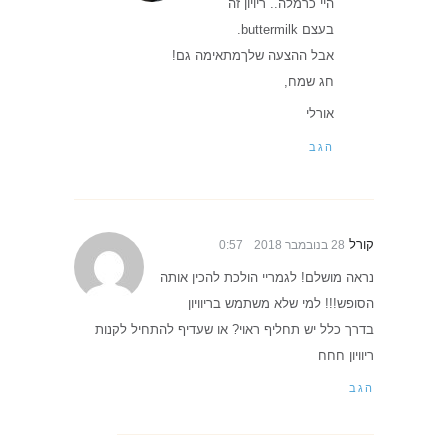
היי כרמלה.. ריויון זה
בעצם buttermilk.
אבל ההצעה שלךמתאימה גם!
חג שמח,
אורלי
הגב
קורל
28 בנובמבר 2018
0:57
נראה מושלם! לגמריי הולכת להכין אותה
הסופש!!! למי שלא משתמש בריוויון
בדרך כלל יש תחליף ראוי? או שעדיף להתחיל לקנות
ריוויון חחח
הגב