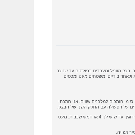
י בצק הווניל ומעבדים בפולסים עד שנוצר
 ולאחד בידיים. משטחים מעט ומכסים
כשהבצק התקרר מספיק, מרדדים כל חלק לעלה גדול בעובי כ 1/2 ס"מ. חותכים למלבנים שווים. אני חתכתי
מרכיבים. מניחים כל חלק שחתכנו אחד על השני, שוקולד ווניל לסירוגין, עד שיש לנו 4 או חמש שכבות. מעט