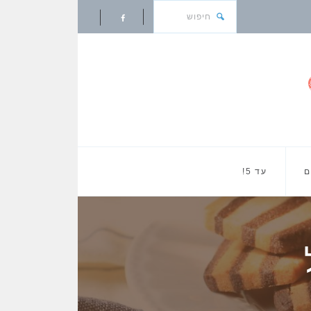
ם
עד 5!