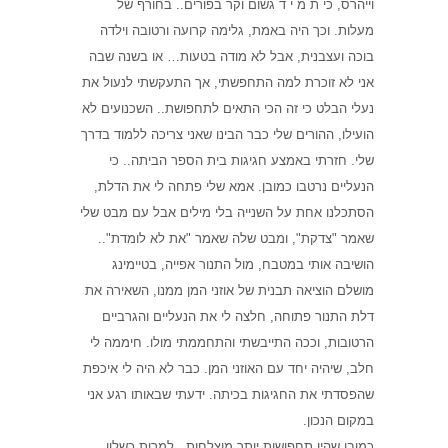
וייהרס, כי ת מ י ד גשום וקר בפורים.. בחורף של
מעלות. וכך היה באמת, גלימה קרועה ורטובה וילדה
בוכה ועצבנית, אבל לא מודה בטעות… או בשנה שבה
אני לא זוכרת למה התחפשתי, אך התעקשתי לנעול את
נעלי הבלט כי זה הכי התאים לתחפושת.. השכנועים לא
הועילו, ההורים שלי כבר הבינו שאני צריכה ללמוד בדרך
שלי. חזרתי באמצע חגיגות בית הספר הביתה.. כי
הנעליים נרטבו כמובן. אמא שלי פתחה לי את הדלת,
הסתכלנו אחת על השנייה בלי מילים אבל עם מבט שלי
שאמר "צדקת", ומבט שלה שאמר "את לא לומדת"..
הושיבה אותי במטבח, מול התנור אפייה, בטיימינג
מושלם הוציאה תבנית של אוזני המן ממנו, השאירה את
דלת התנור פתוחה, חלצה לי את הנעליים והגרביים
הרטובות, וככה התייבשתי והתחממתי מולו. חיממה לי
חלב, שיהיה יחד עם האוזני המן. כבר לא היה לי איכפת
שהפסדתי את החגיגות בכיתה. ידעתי שבאותו רגע אני
במקום הנכון.
כמובן שהיו תחפושות יותר מוצלחות.. למרות כשלון