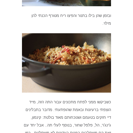
ובזמן שהן בילו בתנור והפיצו ריח מטורף הכנתי להן
מילוי.
כשביקשו ממני לפתח מתכונים עבור התה הזה, מייד
הוצפתי ברעיונות ובאמת שהופתעתי. מדובר בתבלינים
דיי חזקים בטעמם ושנוכחותם מאוד בולטת: קינמון,
ג'ינג'ר, הל, פלפל שחור, בנוסף לעלי תה.. אבל יחד עם
זאת הם משתלבים במנות בעדינות לא משתלטת.. כמו