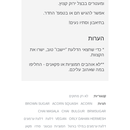
ומעטרים בבצל ירוק קצוץ.
אפשר להגיש חם או בטמפ' החדר.
בתיאבון וסתיו נעים!
הערות
* כדי שחצאי הדלעת "יישבו" טוב, ישרו את
הקצוות.
**לא אוהבים חמוציות או פקאנים - החליפו
במה שאהוב עליכם.
קטגוריות:
לא רק מתוקים
תגיות:
ACORN
ACORN SQUASH
BROWN SUGAR
CHAI MASALA
CHAI
BULGUR
BRWSUGAR
ORLY DAHAN HERMESH
VEGAN
דלעת
דלעת ערמונים
דלעת ערמונים במילוי בורגול
חמוציות
טבעוני
סתיו
פקאן