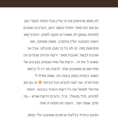
לא ממש מרגישים את זה עדיין אבל הסתיו לגמרי כאן.
גם אם חם מאוד יחסית במשך היום, הערבים הצוננים
(לפחות בצפון) לא משאירים מקום לספק. החורף (שזו
העונה האהובה עליי) מתקרב. משהו משתנה. ואני
מתרגשת מזה. זה לא כל כך מובן מהבלוג, אבל אני
אוהבת לבשל. אוהבת מאוד. ירקות ופירות עונתיים הכי
עושים לי את זה.. וירקות של סתיו שבאים בצבעים של
סתיו שובים ומשגעים אותי. לראות מה רץ לי בראש
כשאני בקניות בשוק בעונה הזו, עושה אפילו לי
סחרחורת. אני רוצה להביא הכל הביתה
זה גם זמן
אידיאלי לשתול את כל ירקות החורף בערוגה. חסות
למיניהן, תרד,מנגולד, קייל, כרובים וירקות שורש – גזר,
סלק, שומר ועוד.. העונה הזו מסעירה אותי.
הפעם בחרתי בדלעת ערמונים שאהובה עליי ממש.