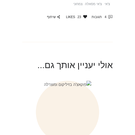
צ'אי
צ'אי מסאלה
צמחוני
שיתוף
4
תגובות
23
LIKES
אולי יעניין אותך גם...