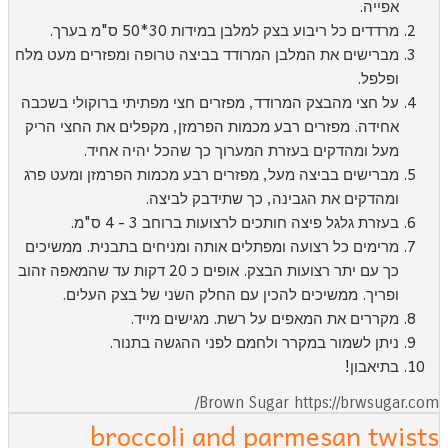
אפייה.
מרדדים כל ריבוע בצק למלבן במידות 30*50 ס"מ בערך.
מברישים את המלבן המרודד בביצה טרופה ומפזרים מעט מלח
ופלפל.
על חצי מהבצק המרודד, מפזרים חצי מפתיתי ברוקולי בשכבה
אחידה. מפזרים רבע מכמות הפרמזן, מקפלים את החצי הריק
מעל ומהדקים בעזרת המערוך כך שהכל יהיה אחיד.
מברישים בביצה מעל, מפזרים רבע מכמות הפרמזן ומעט פרג
ומהדקים את הגבינה, כך שתידבק לביצה.
בעזרת גלגל פיצה חותכים לרצועות ברוחב 3 - 4 ס"מ.
מרימים כל רצועה ומפתלים אותה ומניחים בתבנית. ממשיכים
כך עם יתר רצועות הבצק. אופים כ 20 דקות עד שהמאפה זהוב
ופריך. ממשיכים להכין עם החלק השני של בצק העלים.
מקררים את המאפים על רשת. מגישים מייד.
ניתן לשמור במקרר ולחמם לפני ההגשה בתנור.
בתיאבון!
Brown Sugar https://brwsugar.com
broccoli and parmesan twist