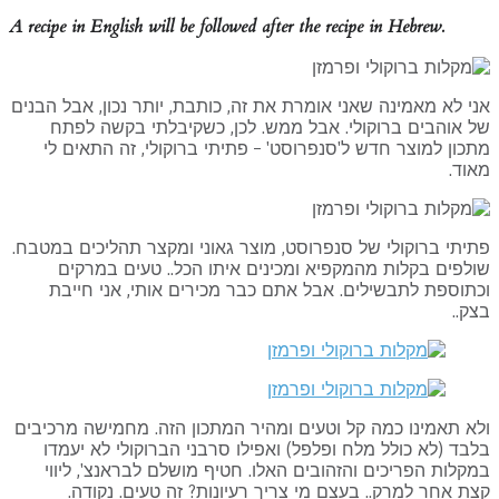
A recipe in English will be followed after the recipe in Hebrew
.
י לא מאמינה שאני אומרת את זה, כותבת, יותר נכון, אבל הבנים
 אוהבים ברוקולי. אבל ממש. לכן, כשקיבלתי בקשה לפתח
כון למוצר חדש ל'סנפרוסט' – פתיתי ברוקולי, זה התאים לי
וד.
יתי ברוקולי של סנפרוסט, מוצר גאוני ומקצר תהליכים במטבח.
לפים בקלות מהמקפיא ומכינים איתו הכל.. טעים במרקים
תוספת לתבשילים. אבל אתם כבר מכירים אותי, אני חייבת
ק..
א תאמינו כמה קל וטעים ומהיר המתכון הזה. מחמישה מרכיבים
בד (לא כולל מלח ופלפל) ואפילו סרבני הברוקולי לא יעמדו
קלות הפריכים והזהובים האלו. חטיף מושלם לבראנצ', ליווי
ת אחר למרק.. בעצם מי צריך רעיונות? זה טעים. נקודה.