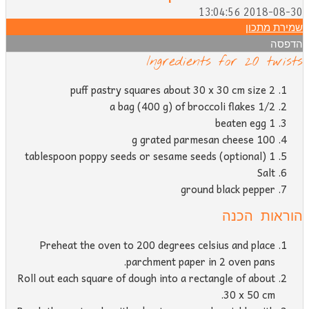
2018-08-30 13:04:
מירת מתכון
דפסה
Ingredients for 20 twist
2 puff pastry squares about 30 x 30 cm size
1/2 a bag (400 g) of broccoli flakes
1 beaten egg
100 g grated parmesan cheese
1 tablespoon poppy seeds or sesame seeds (optional)
Salt
ground black pepper
וראות הכנה
Preheat the oven to 200 degrees celsius and place
parchment paper in 2 oven pans.
Roll out each square of dough into a rectangle of about
30 x 50 cm.