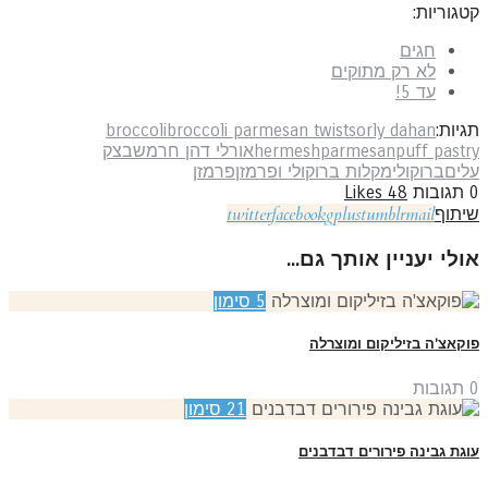
גוריות:
חגים
לא רק מתוקים
עד 5!
יות:
orly dahan
broccoli parmesan twists
broccoli
puff past
parmesan
hermesh
אורלי דהן חרמש
בצק
לים
ברוקולי
מקלות ברוקולי ופרמזן
פרמזן
תגובות
48
Likes
twitter
facebook
gplus
tumblr
mail
יתוף
ולי יעניין אותך גם...
5
סימון
קאצ'ה בזיליקום ומוצרלה
תגובות
21
סימון
גת גבינה פירורים דבדבנים