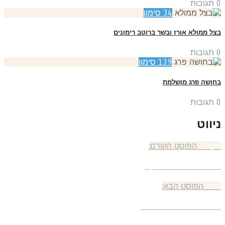
תגובות
34
סימון
ל ממולא אורז ובשר ברוטב רימונים
תגובות
139
סימון
ושה פרג מושלמת
תגובות
יווט
קודם
הפוסט הקודם:
בועי עוגת גזר ופקאן
בא
הפוסט הבא:
חמניות שיבולת שועל