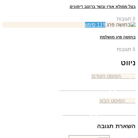
ל ממולא אורז ובשר ברוטב רימונים
תגובות
139
סימון
ושה פרג מושלמת
תגובות
יווט
קודם
הפוסט הקודם:
גיות פקאן וגבינה כחולה. מלוחות
בא
הפוסט הבא:
וגיות חמאה – פקאן עם לב ריבה
שארת תגובה