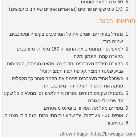
50 גרם חמאה מומסת
1/3 כוס שקדים פרוסים (או אגוזים אחרים שאוהבים קצוצים)
וראות הכנה
נתחיל בפירורים. שמים את כל המרכיבים בקערה ומערבבים.
שמים בצד.
למאפינס - מחממים את התנור ל 180 מעלות. מערבבים
בקערה קמח, קינמון ומלח.
בקערה נפרדת מערבבים יחד ביצה, חמאה מומסת, סוכר חום,
גביע שמנת חמוצה,קליפת תפוז ותמצית וניל.
כשהכל אחיד מערבבים פנימה את הקמח ואחר כך מקפלים
פנימה את התפוח. יש להיזהר מערבוב יתר.
בתבנית שקעים מניחים עטרות נייר למאפינס. ממלאים כל שקע
עד שני שליש גובה.
מפזרים מעל את הפירורים ומעט משטחים.
אופים 30 - 25 דקות, עד שהעוגות מתייצבות ומזהיבות. מצננים.
בתיאבון!!
Brown Sugar https://brwsugar.com