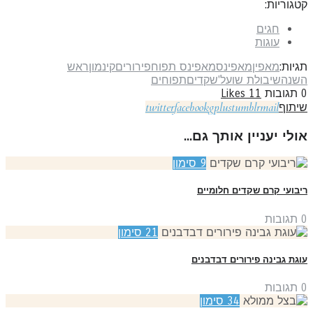
גוריות:
חגים
עוגות
יות:
מאפין
מאפינס
מאפינס תפוח
פירורים
קינמון
ראש
שנה
שיבולת שועל'
שקדים
תפוחים
תגובות
11
Likes
twitter
facebook
gplus
tumblr
mail
יתוף
ולי יעניין אותך גם...
9
סימון
בועי קרם שקדים חלומיים
תגובות
21
סימון
גת גבינה פירורים דבדבנים
תגובות
34
סימון