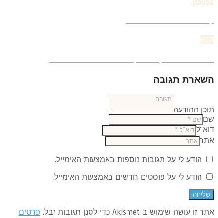
יווט
הפוסט
קודם
הקודם:
ראמבל שזיפים ופירורים
הפוסט
בא
הבא:
אוניז עם שוקולד לבן ודבדבנים עם רוטב טופי
שארת תגובה
כן ההודעה
ם
א"ל
תר
הודע לי על תגובות נוספות באמצעות האימייל.
הודע לי על פוסטים חדשים באמצעות האימייל.
 זו עושה שימוש ב-Akismet כדי לסנן תגובות זבל.
פרטים