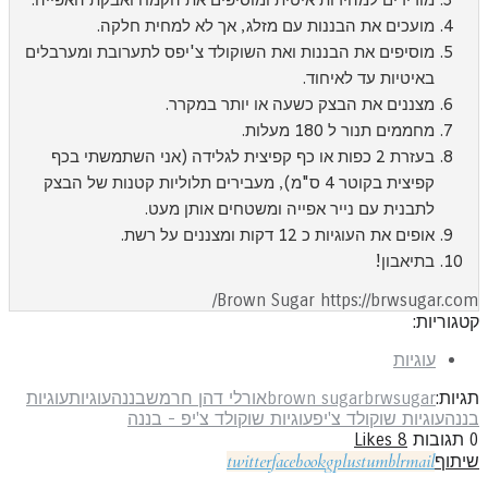
מועכים את הבננות עם מזלג, אך לא למחית חלקה.
מוסיפים את הבננות ואת השוקולד צ'יפס לתערובת ומערבלים
באיטיות עד לאיחוד.
מצננים את הבצק כשעה או יותר במקרר.
מחממים תנור ל 180 מעלות.
בעזרת 2 כפות או כף קפיצית לגלידה (אני השתמשתי בכף
קפיצית בקוטר 4 ס"מ), מעבירים תלוליות קטנות של הבצק
לתבנית עם נייר אפייה ומשטחים אותן מעט.
אופים את העוגיות כ 12 דקות ומצננים על רשת.
בתיאבון!
Brown Sugar https://brwsugar.com
גוריות:
עוגיות
יות:
brwsugar
brown sugar
אורלי דהן חרמש
בננה
עוגיות
עוגיות
ננה
עוגיות שוקולד צ'יפ
עוגיות שוקולד צ'יפ - בננה
תגובות
8
Likes
twitter
facebook
gplus
tumblr
mail
יתוף