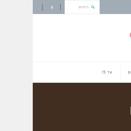
ם
עד 5!