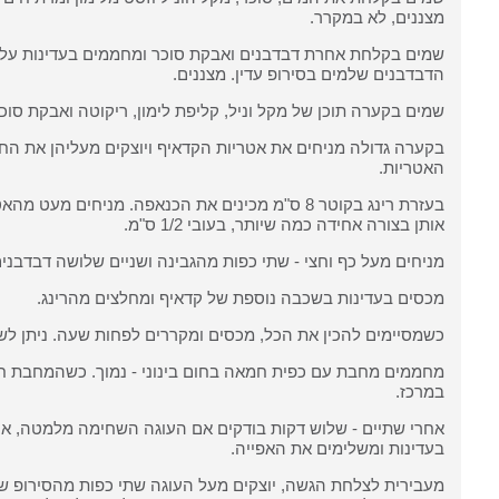
מצננים, לא במקרר.
שמים בקלחת אחרת דבדבנים ואבקת סוכר ומחממים בעדינות על א
הדבדבנים שלמים בסירופ עדין. מצננים.
שמים בקערה תוכן של מקל וניל, קליפת לימון, ריקוטה ואבקת סוכ
בקערה גדולה מניחים את אטריות הקדאיף ויוצקים מעליהן את הח
האטריות.
בעזרת רינג בקוטר 8 ס"מ מכינים את הכנאפה. מניחים 
אותן בצורה אחידה כמה שיותר, בעובי 1/2 ס"מ.
מניחים מעל כף וחצי - שתי כפות מהגבינה ושניים שלושה דבדבני
מכסים בעדינות בשכבה נוספת של קדאיף ומחלצים מהרינג.
כשמסיימים להכין את הכל, מכסים ומקררים לפחות שעה. ניתן לשמ
מחממים מחבת עם כפית חמאה בחום בינוני - נמוך. כשהמחבת חמ
במרכז.
אחרי שתיים - שלוש דקות בודקים אם העוגה השחימה מלמטה, אם 
בעדינות ומשלימים את האפייה.
מעבירית לצלחת הגשה, יוצקים מעל העוגה שתי כפות מהסירופ שכ