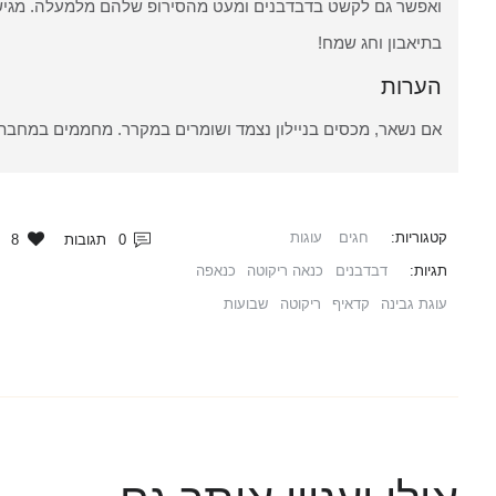
ואפשר גם לקשט בדבדבנים ומעט מהסירופ שלהם מלמעלה. מגיש
בתיאבון וחג שמח!
הערות
אם נשאר, מכסים בניילון נצמד ושומרים במקרר. מחממים במחב
קטגוריות:
חגים
עוגות
0
תגובות
8
LIKES
תגיות:
דבדבנים
כנאה ריקוטה
כנאפה
עוגת גבינה
קדאיף
ריקוטה
שבועות