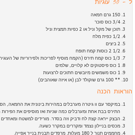
ל - 50 עוגיות
150 גרם חמאה
3/4 כוס סוכר
תוכן של מקל וניל או 2 כפיות תמצית וניל
1/2 כפית מלח
2 ביצים
1/2 2 כוסות קמח תופח
1/3 כוס קמח תירס (הקמח מוסיף לפריכות ולפירוריות של העוגיה, אך אם אין, פשוט תוסיפו 1/3 כוס קמח תופח)
1 כוס פיסטוקים לא קלויים, שלמים
1 כוס משמשים מיובשים חתוכים לרצועות
** 100 גרם שוקולד לבן (או איזה שאוהבים)
הוראות הכנה
במיקסר עם וו גיטרה מערבלים במהירות בינונית את החמאה, הסו
התירס בבת אחת ומערבלים כמה שניות ואז מוסיפים את הפירות ה
הבצק ייראה קצת לח ודביק וזה בסדר. מורידים למשטח ומאחדים ב
מכסים בניילון נצמד ומקררים במקרר כשעה.
מחממים תנור ל 180 מעלות. מרפדים תבנית בנייר אפייה.