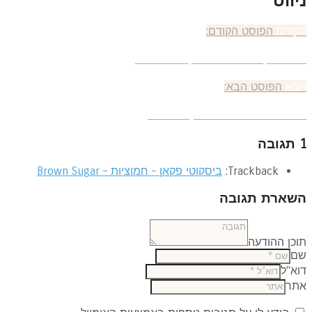
ניווט
הקודם
הפוסט הקודם:
עוגת שקדים ואגסים בקרמל לפסח
הבא
הפוסט הבא:
לחם כפרי עם אגוזי מלך ותאנים
1 תגובה
Trackback:
ביסקוטי פקאן – חמוציות – Brown Sugar
השארת תגובה
תוכן ההודעה
שם
דוא"ל
אתר