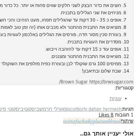
חוצים את כדור הבצק לשני חלקים שווים פחות או יותר. כל כדור מגלגלים לגליל
מניחים את שני הגלילים בתבנית.
אופים כ 35 - 30 דקות עד שהגלילים תפחו, מעט הזהיבו והכי חשוב יציבים למגע באמצע.
מוציאים את התבנית מהתנור ולא מכבים אותו (זה זמן טוב לאפות משהו נוסף) לאחר 10 דקות מרימים בזהירות את הגלילים לרשת 
בעזרת סכין מסור חדה, פורסים את הגלילים באלכסון לעוגיות בעובי 1 ס
מסדרים את העוגיות בתבנית.
אופים עוד כ 15 דקות עד להזהבה וייבוש.
מוציאים את התבנית מהתנור ומצננים.
ממיסים 100 גרם שוקולד לבן ובעזרת כפית מזלפים את השוקולד המומס על העוגיות.
שבת שלום ובתיאבון!
Brown Sugar https://brwsugar.com/
קטגוריות:
עוגיות
תגיות:
orly dahan hermesh
biscotti
אורלי חרמש
ביסקוטי
ביסקוטי פי
1
תגובות
8
Likes
twitter
facebook
gplus
tumblr
mail
שיתוף
אולי יעניין אותך גם...